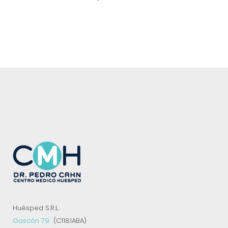
Huésped S.R.L.
Gascón 79
(C1181ABA)