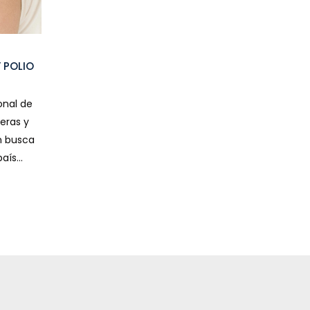
 POLIO
onal de
eras y
en busca
ís...