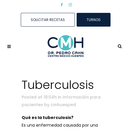
SOLICITAR RECETAS
TURNOS
Tuberculosis
Posted at 18:04h
in
Información para
pacientes
by
cmhuesped
Qué es la tuberculosis?
Es una enfermedad causada por una