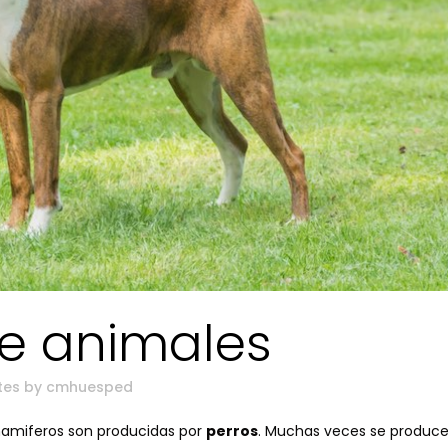
e animales
tes
by
cmhuesped
mamiferos son producidas por
perros
. Muchas veces se produc