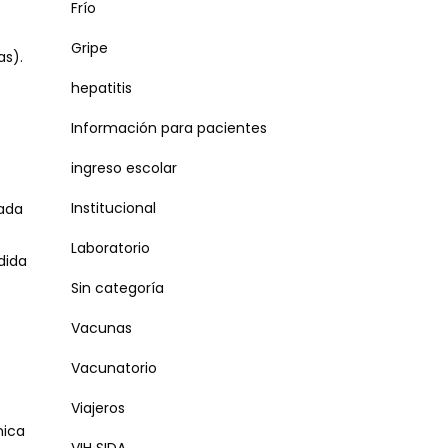
Frío
Gripe
as).
hepatitis
Información para pacientes
ingreso escolar
Institucional
sada
Laboratorio
dida
Sin categoría
Vacunas
Vacunatorio
Viajeros
nica