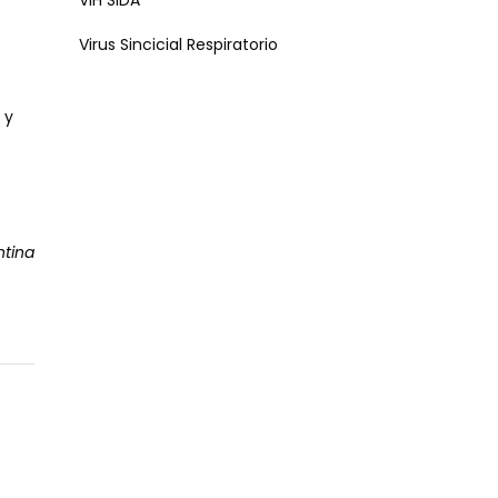
VIH SIDA
Virus Sincicial Respiratorio
 y
ntina