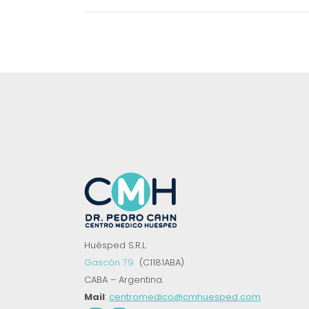
Huésped S.R.L.
Gascón 79
(C1181ABA)
CABA – Argentina.
Mail
:
centromedico@cmhuesped.com