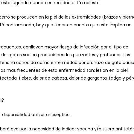
o está jugando cuando en realidad está molesto.
rro se producen en la piel de las extremidades (brazos y piern
stá contaminada, hay que tener en cuenta que esto implica un
ecuentes, conllevan mayor riesgo de infección por el tipo de
de los gatos suelen producir heridas punzantes y profundas. Los
acteriana conocida como enfermedad por arañazo de gato cau
mas mas frecuentes de esta enfermedad son: lesion en la piel,
fectada, fiebre, dolor de cabeza, dolor de garganta, fatiga y pér
l?
disponibilidad utilizar antiséptico.
berá evaluar la necesidad de indicar vacuna y/o suero antitetá