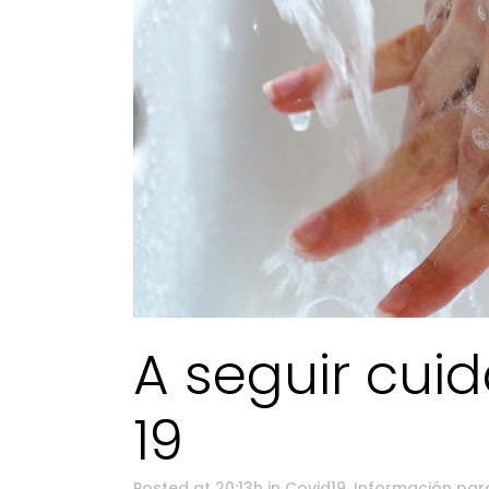
A seguir cui
19
Posted at 20:13h
in
Covid19
,
Información par