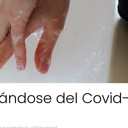
dándose del Covid
a pacientes
by
CM Huesped