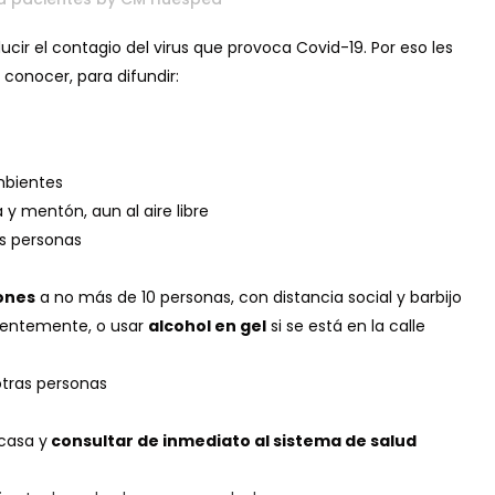
ir el contagio del virus que provoca Covid-19. Por eso les
onocer, para difundir:
mbientes
a y mentón, aun al aire libre
s personas
iones
a no más de 10 personas, con distancia social y barbijo
uentemente, o usar
alcohol en gel
si se está en la calle
otras personas
 casa y
consultar de inmediato al sistema de salud