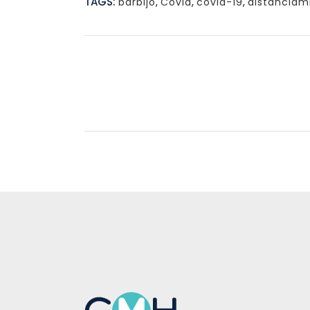
TAGS:
barbijo
,
Covid
,
covid-19
,
distanciam