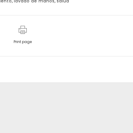
iento
,
lavado de manos
,
salud
Print page